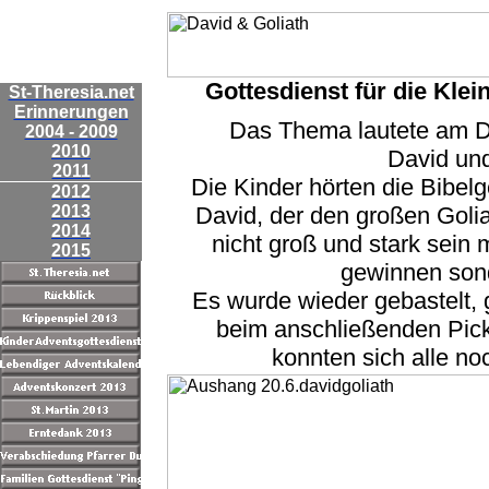
Gottesdienst für die Klei
St-Theresia.net
Erinnerungen
Das Thema lautete am D
2004 - 2009
2010
David und
2011
Die Kinder hörten die Bibel
2012
2013
David, der den großen Goli
2014
nicht groß und stark sei
2015
gewinnen son
Es wurde wieder gebastelt,
beim anschließenden Pick
konnten sich alle no