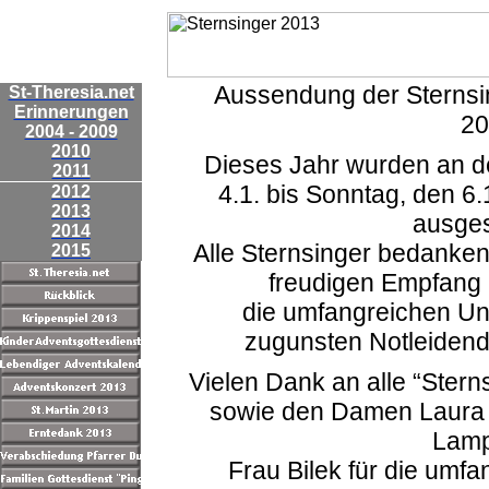
Aussendung der Sternsing
St-Theresia.net
Erinnerungen
20
2004 - 2009
2010
Dieses Jahr wurden an de
2011
4.1. bis Sonntag, den 6
2012
2013
ausges
2014
Alle Sternsinger bedanken 
2015
freudigen Empfang 
die umfangreichen Unt
zugunsten Notleidende
Vielen Dank an alle “Stern
sowie den Damen Laura u
Lamp
Frau Bilek für die umfan